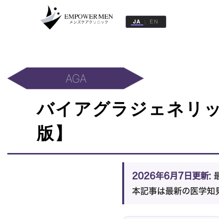
EN
JA
|
治
療
一
覧
AGA
医
バイアグラジェネリッ
院
一
版】
覧
記
事
2026年6月7日更新:
最
一
覧
本記事は最新の医学知
WEB