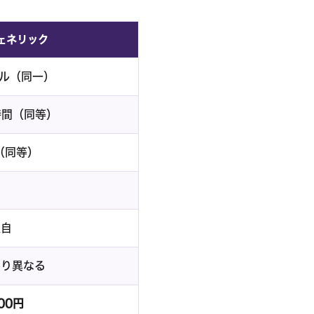
ェネリック
ル（同一）
時間（同等）
（同等）
独自
より異なる
00円