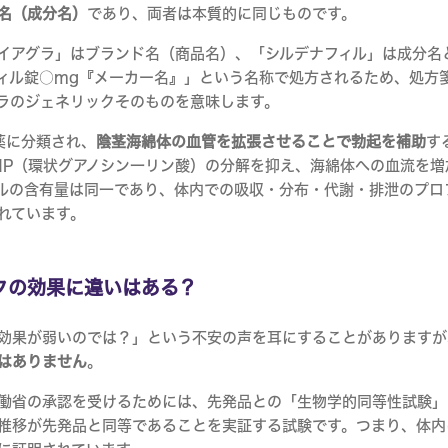
名（成分名）
であり、両者は本質的に同じものです。
イアグラ」はブランド名（商品名）、「シルデナフィル」は成分名
ィル錠○mg『メーカー名』」という名称で処方されるため、処方
ラのジェネリックそのものを意味します。
薬に分類され、
陰茎海綿体の血管を拡張させることで勃起を補助
す
MP（環状グアノシン一リン酸）の分解を抑え、海綿体への血流を
ルの含有量は同一であり、体内での吸収・分布・代謝・排泄のプロ
れています。
クの効果に違いはある？
効果が弱いのでは？」という不安の声を耳にすることがありますが
はありません
。
働省の承認を受けるためには、先発品との「生物学的同等性試験」
推移が先発品と同等であることを実証する試験です。つまり、体内