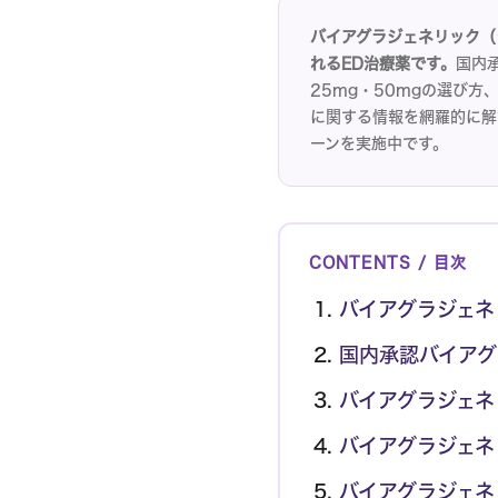
問診
バイアグラジェネリック（
ブ
れるED治療薬です。
国内
ラ
25mg・50mgの選び
ン
に関する情報を網羅的に解
ド
ーンを実施中です。
パ
ー
ト
ナ
CONTENTS / 目次
ー
の
バイアグラジェネ
方
国内承認バイアグ
へ
バイアグラジェネ
各
種
バイアグラジェネ
情
報
バイアグラジェネ