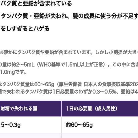
パク質と亜鉛が含まれている
タンパク質・亜鉛が失われ、髪の成長に使う分が不足
をしすぎるとハゲる
は確かにタンパク質や亜鉛が含まれています。しかし小前提が大き
の量は
約2〜5mL
（WHO基準で1.5mL以上が正常）。この中に
1.0mg
です。
なタンパク質量は
60〜65g
（厚生労働省 日本人の食事摂取基準20
精で失われるタンパク質は1日必要量の
わずか0.3〜0.5%
、亜鉛は
4
の射精で失われる量
1日の必要量（成人男性）
15〜0.3g
約60〜65g