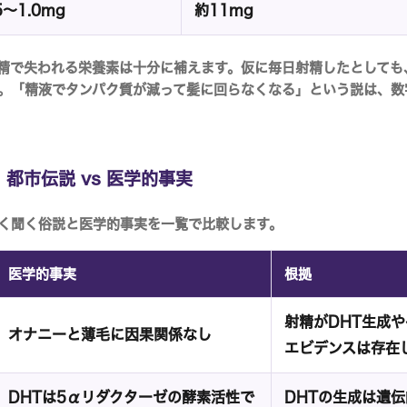
5〜1.0mg
約11mg
精で失われる栄養素は十分に補えます。仮に毎日射精したとしても
。「精液でタンパク質が減って髪に回らなくなる」という説は、数
都市伝説 vs 医学的事実
く聞く俗説と医学的事実を一覧で比較します。
医学的事実
根拠
射精がDHT生成
オナニーと薄毛に因果関係なし
エビデンスは存在
DHTは5αリダクターゼの酵素活性で
DHTの生成は遺