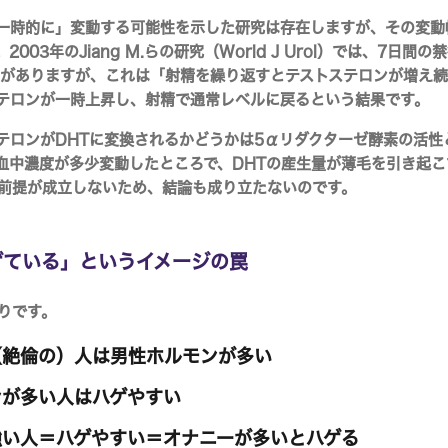
一時的に」変動する可能性を示した研究は存在しますが、その変動
003年のJiang M.らの研究（World J Urol）では、7日
ータがありますが、これは「射精を繰り返すとテストステロンが増え
テロンが一時上昇し、射精で通常レベルに戻るという結果です。
テロンがDHTに変換されるかどうかは5αリダクターゼ酵素の活性
血中濃度が多少変動したところで、DHTの産生量が薄毛を引き起
前提が成立しないため、結論も成り立たないのです。
ゲている」というイメージの罠
りです。
絶倫の）人は男性ホルモンが多い
が多い人はハゲやすい
い人＝ハゲやすい＝オナニーが多いとハゲる