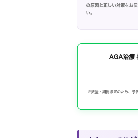
問診
の原因と正しい対策
をお伝
い。
ブ
ラ
ン
ド
パ
ー
AGA治療 
ト
ナ
ー
の
方
※数量・期間限定のため、予告
へ
各
種
情
報