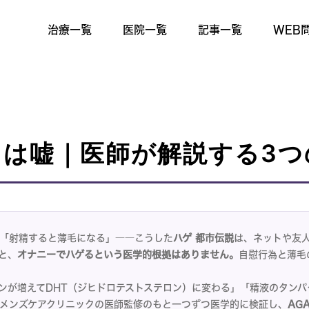
治療一覧
医院一覧
記事一覧
WEB
は嘘｜医師が解説する3つ
「射精すると薄毛になる」――こうした
ハゲ 都市伝説
は、ネットや友
と、
オナニーでハゲるという医学的根拠はありません。
自慰行為と薄毛
ンが増えてDHT（ジヒドロテストステロン）に変わる」「精液のタン
メンズケアクリニックの医師監修のもと一つずつ医学的に検証し、
AG