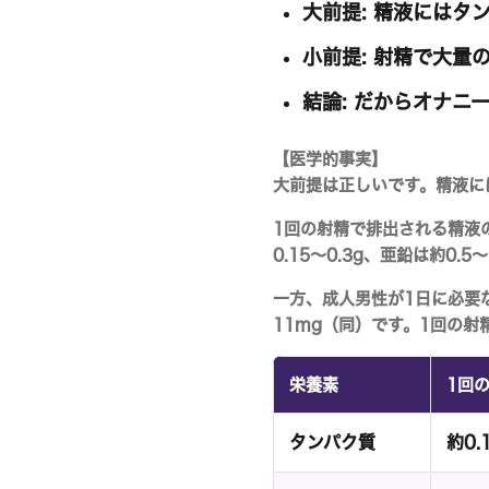
大前提:
精液にはタン
小前提:
射精で大量の
結論:
だからオナニー
【医学的事実】
大前提は正しいです。精液に
1回の射精で排出される精液
0.15〜0.3g
、亜鉛は約
0.5〜
一方、成人男性が1日に必要
11mg
（同）です。1回の射
栄養素
1回
タンパク質
約0.