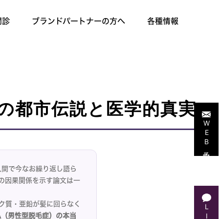
問診
ブランドパートナーの方へ
各種情報
の都市伝説と医学的真実
WEB予約
人間で今なお繰り返し語ら
の因果関係を示す論文は一
パク質・亜鉛が髪に回らなく
A（男性型脱毛症）の本当