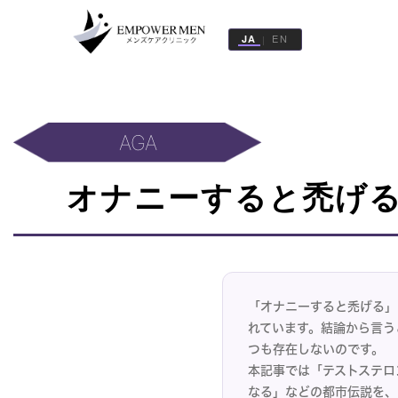
EN
JA
|
治
療
一
覧
AGA
医
オナニーすると禿げる
院
一
覧
記
事
「オナニーすると禿げる」
一
れています。結論から言う
覧
つも存在しないのです。
本記事では「テストステロ
WEB
なる」などの都市伝説を、