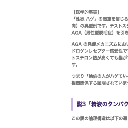
【医学的事実】
「性欲 ハゲ」の関連を信じ
向）の典型例です。テストス
AGA（男性型脱毛症）を引
AGA の発症メカニズムに
ドロゲンレセプター感受性
で
トステロン値が高くても髪が
す。
つまり「絶倫の人がハゲてい
相関関係すら証明されていま
説3「精液のタンパ
この説の論理構造は以下の通