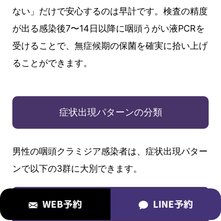
ない」だけで安心するのは早計です。検査の精度
が出る感染後7〜14日以降に咽頭うがい液PCRを
受けることで、無症候期の保菌を確実に拾い上げ
ることができます。
症状出現パターンの分類
男性の咽頭クラミジア感染者は、症状出現パター
ンで以下の3群に大別できます。
頻度
WEB予約
LINE予約
パターン
（推
典型的な経過
定）