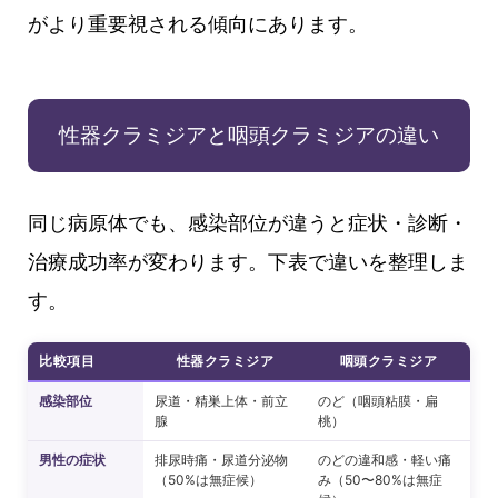
がより重要視される傾向にあります。
性器クラミジアと咽頭クラミジアの違い
同じ病原体でも、感染部位が違うと症状・診断・
治療成功率が変わります。下表で違いを整理しま
す。
比較項目
性器クラミジア
咽頭クラミジア
感染部位
尿道・精巣上体・前立
のど（咽頭粘膜・扁
腺
桃）
男性の症状
排尿時痛・尿道分泌物
のどの違和感・軽い痛
（50%は無症候）
み（50〜80%は無症