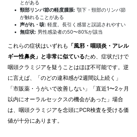
とがある
頸部リンパ節の軽度腫脹:
顎下・頸部のリンパ節
が触れることがある
声がれ・咳:
軽度。長引く感冒と誤認されやすい
無症状:
男性感染者の50〜80%が該当
これらの症状はいずれも
「風邪・咽頭炎・アレル
ギー性鼻炎」と非常に似ている
ため、症状だけで
咽頭クラミジアを疑うことはほぼ不可能です。逆
に言えば、「のどの違和感が2週間以上続く」
「市販薬・うがいで改善しない」「直近1〜2ヶ月
以内にオーラルセックスの機会があった」場合
は、咽頭クラミジアを念頭にPCR検査を受ける価
値が十分にあります。