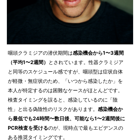
咽頭クラミジアの潜伏期間は
感染機会から1〜3週間
（平均1〜2週間）
とされています。性器クラミジア
と同等のスケジュール感ですが、咽頭型は症状自体
が軽微・無症状のため、「いつから感染したか」を
本人が特定するのは困難なケースがほとんどです。
検査タイミングを誤ると、感染しているのに「陰
性」と出る偽陰性のリスクがあります。
感染機会か
ら最低でも24時間〜数日後、可能なら1〜2週間後に
PCR検査を受ける
のが、現時点で最もエビデンスの
ある推奨タイミングです。