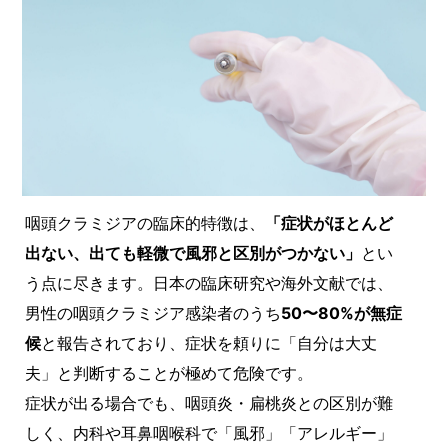
咽頭クラミジアの臨床的特徴は、
「症状がほとんど
出ない、出ても軽微で風邪と区別がつかない」
とい
う点に尽きます。日本の臨床研究や海外文献では、
男性の咽頭クラミジア感染者のうち
50〜80%が無症
候
と報告されており、症状を頼りに「自分は大丈
夫」と判断することが極めて危険です。
症状が出る場合でも、咽頭炎・扁桃炎との区別が難
しく、内科や耳鼻咽喉科で「風邪」「アレルギー」