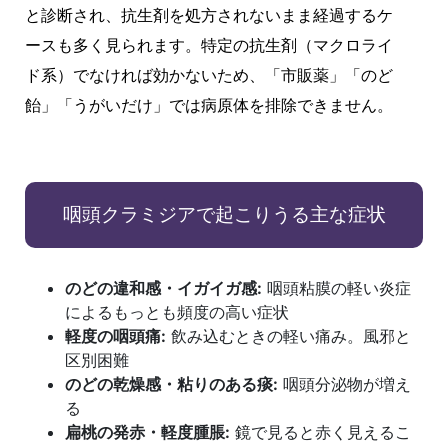
と診断され、抗生剤を処方されないまま経過するケ
ースも多く見られます。特定の抗生剤（マクロライ
ド系）でなければ効かないため、「市販薬」「のど
飴」「うがいだけ」では病原体を排除できません。
咽頭クラミジアで起こりうる主な症状
のどの違和感・イガイガ感:
咽頭粘膜の軽い炎症
によるもっとも頻度の高い症状
軽度の咽頭痛:
飲み込むときの軽い痛み。風邪と
区別困難
のどの乾燥感・粘りのある痰:
咽頭分泌物が増え
る
扁桃の発赤・軽度腫脹:
鏡で見ると赤く見えるこ