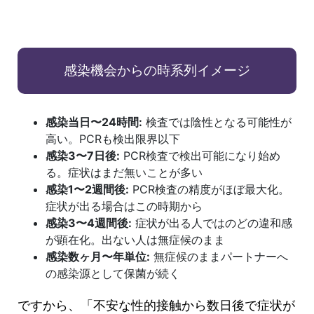
感染機会からの時系列イメージ
感染当日〜24時間:
検査では陰性となる可能性が
高い。PCRも検出限界以下
感染3〜7日後:
PCR検査で検出可能になり始め
る。症状はまだ無いことが多い
感染1〜2週間後:
PCR検査の精度がほぼ最大化。
症状が出る場合はこの時期から
感染3〜4週間後:
症状が出る人ではのどの違和感
が顕在化。出ない人は無症候のまま
感染数ヶ月〜年単位:
無症候のままパートナーへ
の感染源として保菌が続く
ですから、「不安な性的接触から数日後で症状が