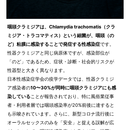
咽頭クラミジアは、Chlamydia trachomatis（クラ
ミジア・トラコマティス）という細菌が、咽頭（の
ど）粘膜に感染することで発症する性感染症
です。
性器クラミジアと同じ病原体ですが、感染部位が
「のど」であるため、症状・診断・社会的リスクが
性器型と大きく異なります。
日本性感染症学会の疫学データでは、性器クラミジ
ア感染者の
10〜30%が同時に咽頭クラミジアにも感
染している
ことが報告されており、特に風俗業従事
者・利用者層では咽頭感染率が20%前後に達すると
も示唆されています。さらに、新型コロナ流行後に
オーラルセックスのみを「安全」と捉える誤解が広