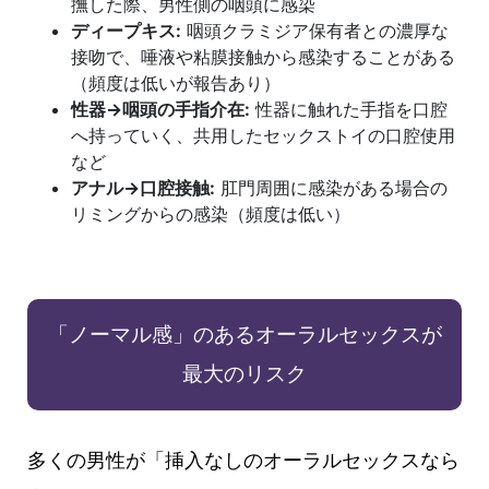
撫した際、男性側の咽頭に感染
ディープキス:
咽頭クラミジア保有者との濃厚な
接吻で、唾液や粘膜接触から感染することがある
（頻度は低いが報告あり）
性器→咽頭の手指介在:
性器に触れた手指を口腔
へ持っていく、共用したセックストイの口腔使用
など
アナル→口腔接触:
肛門周囲に感染がある場合の
リミングからの感染（頻度は低い）
「ノーマル感」のあるオーラルセックスが
最大のリスク
多くの男性が「挿入なしのオーラルセックスなら