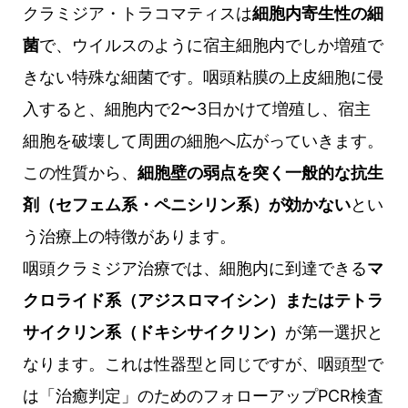
クラミジア・トラコマティスは
細胞内寄生性の細
菌
で、ウイルスのように宿主細胞内でしか増殖で
きない特殊な細菌です。咽頭粘膜の上皮細胞に侵
入すると、細胞内で2〜3日かけて増殖し、宿主
細胞を破壊して周囲の細胞へ広がっていきます。
この性質から、
細胞壁の弱点を突く一般的な抗生
剤（セフェム系・ペニシリン系）が効かない
とい
う治療上の特徴があります。
咽頭クラミジア治療では、細胞内に到達できる
マ
クロライド系（アジスロマイシン）またはテトラ
サイクリン系（ドキシサイクリン）
が第一選択と
なります。これは性器型と同じですが、咽頭型で
は「治癒判定」のためのフォローアップPCR検査