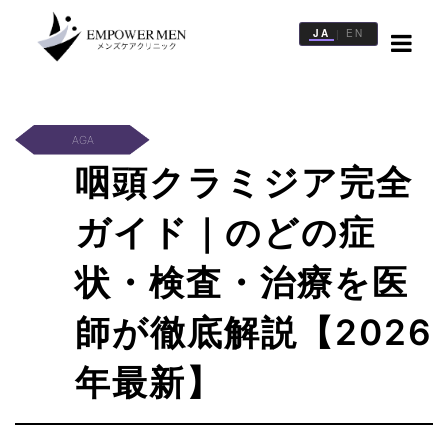
JA
EN
|
治
療
一
AGA
覧
咽頭クラミジア完全
医
院
ガイド｜のどの症
一
覧
状・検査・治療を医
記
師が徹底解説【2026
事
一
年最新】
覧
WEB