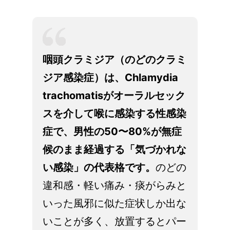
問診
ブ
ラ
ン
咽頭クラミジア（のどのクラミ
ド
パ
ジア感染症）は、Chlamydia
ー
trachomatisがオーラルセック
ト
スを介して喉に感染する性感染
ナ
ー
症で、男性の50〜80%が無症
の
候のまま経過する「気づかれな
方
へ
い感染」の代表格です。
のどの
違和感・軽い痛み・痰がらみと
各
種
いった風邪に似た症状しか出な
情
いことが多く、放置するとパー
報