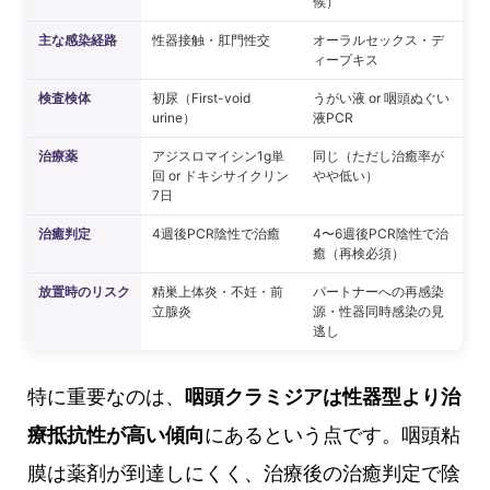
候）
主な感染経路
性器接触・肛門性交
オーラルセックス・デ
ィープキス
検査検体
初尿（First-void
うがい液 or 咽頭ぬぐい
urine）
液PCR
治療薬
アジスロマイシン1g単
同じ（ただし治癒率が
回 or ドキシサイクリン
やや低い）
7日
治癒判定
4週後PCR陰性で治癒
4〜6週後PCR陰性で治
癒（再検必須）
放置時のリスク
精巣上体炎・不妊・前
パートナーへの再感染
立腺炎
源・性器同時感染の見
逃し
特に重要なのは、
咽頭クラミジアは性器型より治
療抵抗性が高い傾向
にあるという点です。咽頭粘
膜は薬剤が到達しにくく、治療後の治癒判定で陰