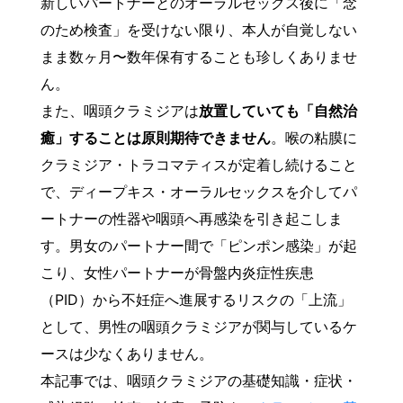
新しいパートナーとのオーラルセックス後に「念
のため検査」を受けない限り、本人が自覚しない
まま数ヶ月〜数年保有することも珍しくありませ
ん。
また、咽頭クラミジアは
放置していても「自然治
癒」することは原則期待できません
。喉の粘膜に
クラミジア・トラコマティスが定着し続けること
で、ディープキス・オーラルセックスを介してパ
ートナーの性器や咽頭へ再感染を引き起こしま
す。男女のパートナー間で「ピンポン感染」が起
こり、女性パートナーが骨盤内炎症性疾患
（PID）から不妊症へ進展するリスクの「上流」
として、男性の咽頭クラミジアが関与しているケ
ースは少なくありません。
本記事では、咽頭クラミジアの基礎知識・症状・